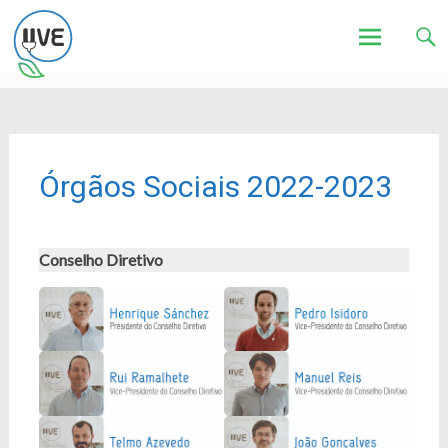
Associação de Utilizadores de Veículos Eléctricos
UVE
Skip
to
content
Órgãos Sociais 2022-2023
Conselho Diretivo