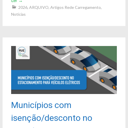
Ler
→
2026
,
ARQUIVO
,
Artigos Rede Carregamento
,
Notícias
Municípios com
isenção/desconto no