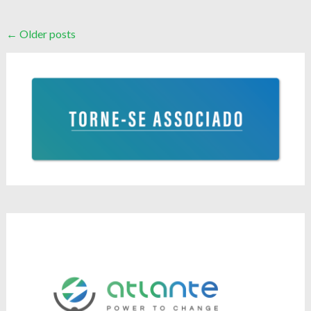
Posts
←
Older posts
navigation