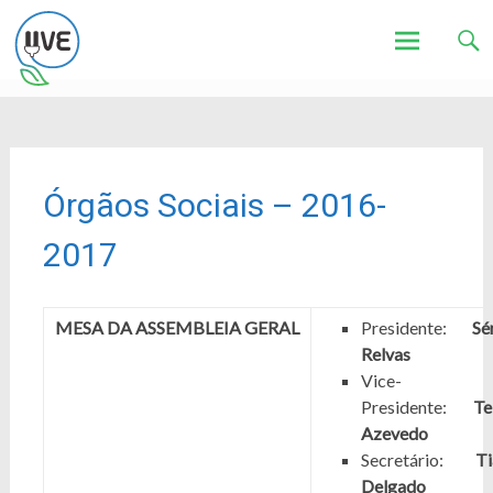
Associação de Utilizadores de Veículos Eléctricos
UVE
Skip
to
content
Órgãos Sociais – 2016-
2017
MESA DA ASSEMBLEIA GERAL
Presidente:
Sé
Relvas
Vice-
Presidente:
Te
Azevedo
Secretário:
T
Delgado