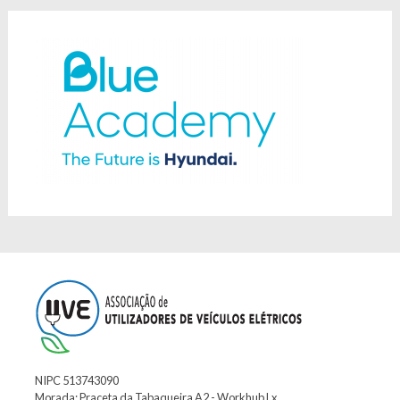
NIPC 513743090
Morada: Praceta da Tabaqueira A2 - Workhub Lx