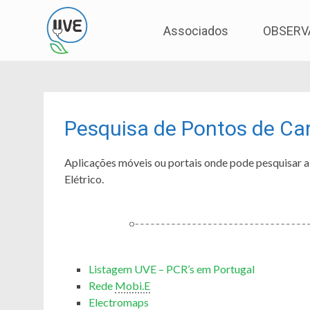
Associação de Utilizadores de Veículos Eléctric
UVE
Skip
Associados
OBSERV
to
content
Pesquisa de Pontos de Ca
Aplicações móveis ou portais onde pode pesquisar a
Elétrico.
Listagem UVE – PCR’s em Portugal
Rede
Mobi.E
Electromaps