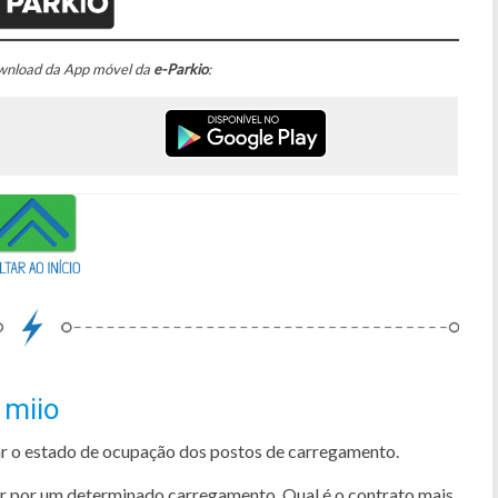
ownload da App móvel da
e-Parkio
:
miio
zar o estado de ocupação dos postos de carregamento.
ar por um determinado carregamento. Qual é o contrato mais