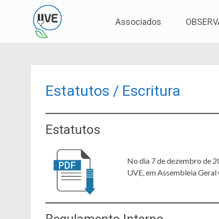
Associação de Utilizadores de Veículos Eléctric
UVE
Skip
Associados
OBSERV
to
content
Estatutos / Escritura
Estatutos
No dia 7 de dezembro de 20
UVE, em Assembleia Geral 