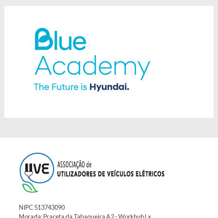
NIPC 513743090
Morada: Praceta da Tabaqueira A2 - Workhub Lx