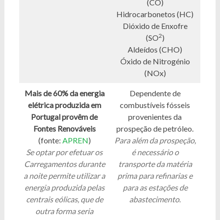
(CO)
Hidrocarbonetos (HC)
Dióxido de Enxofre
2
(SO
)
Aldeídos (CHO)
Óxido de Nitrogénio
(NOx)
Mais de 60% da energia
Dependente de
elétrica produzida em
combustíveis fósseis
Portugal provêm de
provenientes da
Fontes Renováveis
prospeção de petróleo.
(fonte:
APREN
)
Para além da prospeção,
Se optar por efetuar os
é necessário o
Carregamentos durante
transporte da matéria
a noite permite utilizar a
prima para refinarias e
energia produzida pelas
para as estações de
centrais eólicas, que de
abastecimento
.
outra forma seria