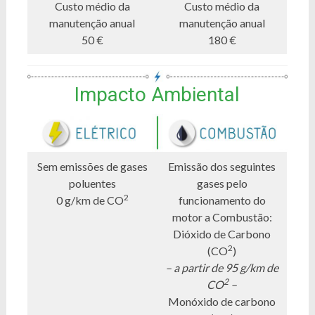
Custo médio da
Custo médio da
manutenção anual
manutenção anual
50 €
180 €
Impacto Ambiental
Sem emissões de gases
Emissão dos seguintes
poluentes
gases pelo
2
0 g/km de CO
funcionamento do
motor a Combustão:
Dióxido de Carbono
2
(CO
)
– a partir de 95 g/km de
2
CO
–
Monóxido de carbono