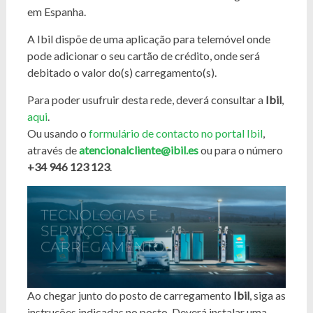
em Espanha.
A Ibil dispõe de uma aplicação para telemóvel onde
pode adicionar o seu cartão de crédito, onde será
debitado o valor do(s) carregamento(s).
Para poder usufruir desta rede, deverá consultar a
Ibil
,
aqui
.
Ou usando o
formulário de contacto no portal Ibil
,
através de
atencionalcliente@ibil.es
ou para o número
+34 946 123 123
.
Ao chegar junto do posto de carregamento
Ibil
, siga as
instruções indicadas no posto. Deverá instalar uma