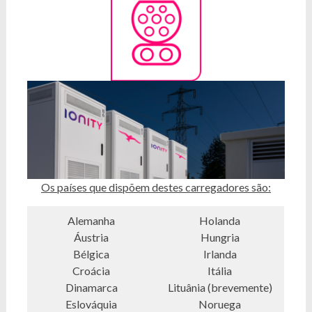
Os países que dispõem destes carregadores são:
Alemanha
Holanda
Áustria
Hungria
Bélgica
Irlanda
Croácia
Itália
Dinamarca
Lituânia (brevemente)
Eslováquia
Noruega