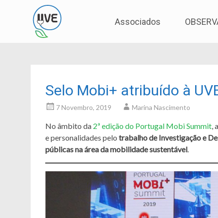
Associação de Utilizadores de Veículos Eléctric
UVE
Skip
Associados
OBSERV
to
content
Selo Mobi+ atribuído à UV
7 Novembro, 2019
Marina Nascimento
No âmbito da
2ª edição do Portugal Mobi Summit
,
e personalidades pelo
trabalho de Investigação e D
públicas na área da mobilidade sustentável
.