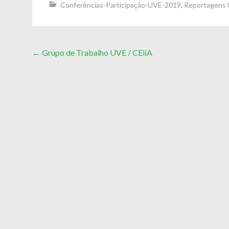
Conferências-Participação-UVE-2019
,
Reportagens
Post
←
Grupo de Trabalho UVE / CEiiA
navigation