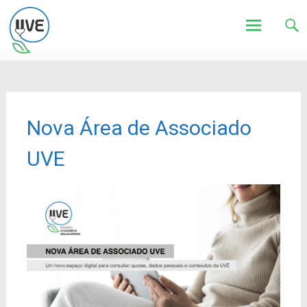
Associação de Utilizadores de Veículos Eléctricos
UVE
Skip
to
content
Nova Área de Associado
UVE