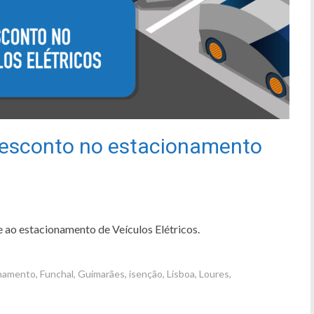
desconto no estacionamento
 ao estacionamento de Veículos Elétricos.
namento
,
Funchal
,
Guimarães
,
isenção
,
Lisboa
,
Loures
,