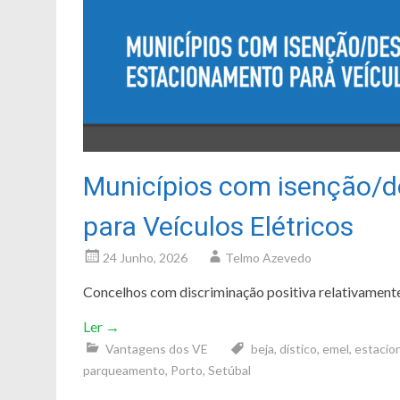
Municípios com isenção/
para Veículos Elétricos
24 Junho, 2026
Telmo Azevedo
Concelhos com discriminação positiva relativamente
Ler
→
Vantagens dos VE
beja
,
dístico
,
emel
,
estacio
parqueamento
,
Porto
,
Setúbal