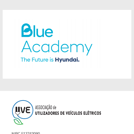
NIPC 513743090