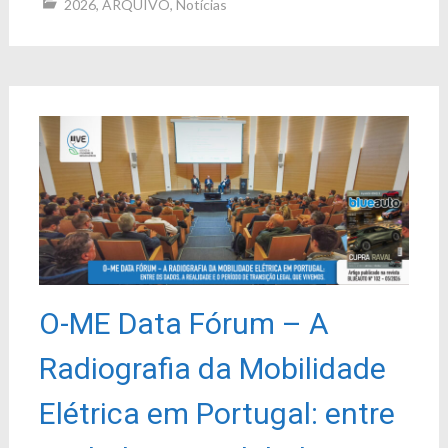
2026
,
ARQUIVO
,
Notícias
O-ME Data Fórum – A
Radiografia da Mobilidade
Elétrica em Portugal: entre