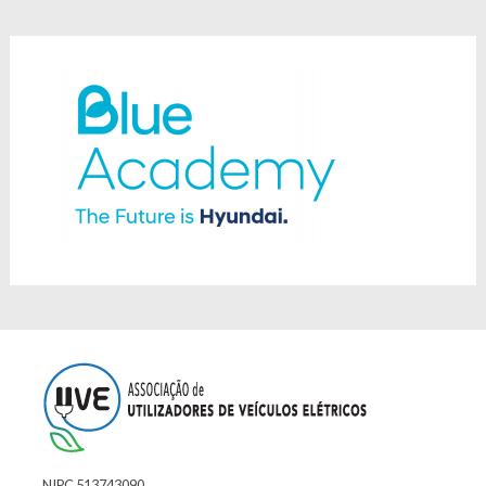
NIPC 513743090