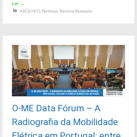
Ler
→
ARQUIVO
,
Notícias
,
Revista Blueauto
O-ME Data Fórum – A
Radiografia da Mobilidade
Elétrica em Portugal: entre