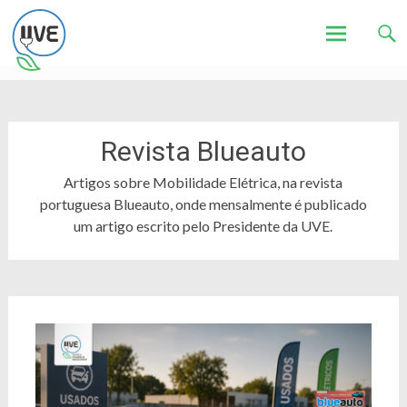
Associação de Utilizadores de Veículos Eléctricos
UVE
Skip
to
content
Revista Blueauto
Artigos sobre Mobilidade Elétrica, na revista
portuguesa Blueauto, onde mensalmente é publicado
um artigo escrito pelo Presidente da UVE.