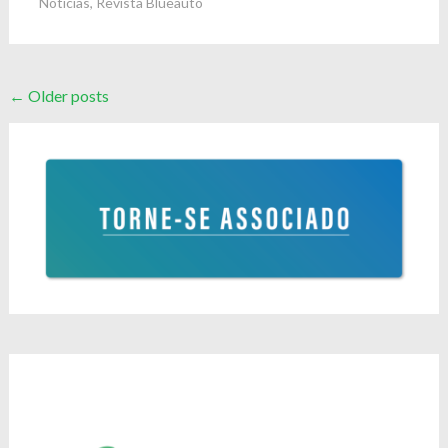
Notícias
,
Revista Blueauto
Posts
←
Older posts
navigation