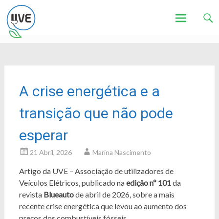
Associação de Utilizadores de Veículos Eléctricos
UVE
Skip
to
content
A crise energética e a
transição que não pode
esperar
21 Abril, 2026
Marina Nascimento
Artigo da UVE – Associação de utilizadores de
Veículos Elétricos, publicado na
edição nº 101
da
revista
Blueauto
de abril de 2026, sobre a mais
recente crise energética que levou ao aumento dos
preços dos combustíveis fósseis.