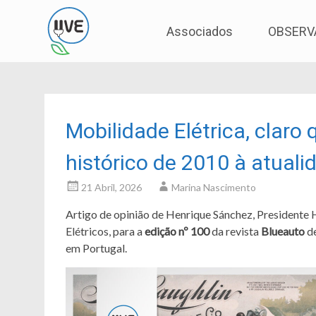
Associação de Utilizadores de Veículos Eléctric
UVE
Skip
Associados
OBSERV
to
content
Mobilidade Elétrica, claro
histórico de 2010 à atuali
21 Abril, 2026
Marina Nascimento
Artigo de opinião de Henrique Sánchez, Presidente 
Elétricos, para a
edição nº 100
da revista
Blueauto
de
em Portugal.