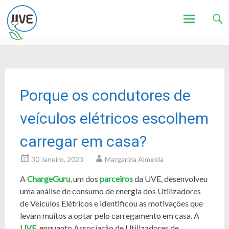
Associação de Utilizadores de Veículos Eléctricos
UVE
Skip
to
content
Porque os condutores de
veículos elétricos escolhem
carregar em casa?
30 Janeiro, 2023
Margarida Almeida
A
ChargeGuru
, um dos
parceiros
da UVE, desenvolveu
uma análise de consumo de energia dos Utilizadores
de Veículos Elétricos e identificou as motivações que
levam muitos a optar pelo carregamento em casa. A
UVE
, enquanto Associação de Utilizadores de