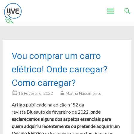
Associação de Utilizadores de Veículos Eléctricos
UVE
Skip
to
content
Vou comprar um carro
elétrico! Onde carregar?
Como carregar?
16 Fevereiro, 2022
Marina Nascimento
Artigo publicado na edição nº 52 da
revista Blueauto de fevereiro de 2022,
onde
esclarecemos alguns dos aspetos essenciais para
quem adquiriu recentemente ou pretende adquirir um
Veículo Elétrico
e desconhece como funcionam os