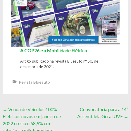
A COP26 e a Mobilidade Elétrica
Artigo publicado na revista Blueauto nº 50, de
dezembro de 2021.
Revista Blueauto
Post
←
Venda de Veículos 100%
Convocatória para a 14ª
Elétricos novos em janeiro de
Assembleia Geral UVE
→
navigation
2022 cresceu 68,9% em
relação ao mês homólogo