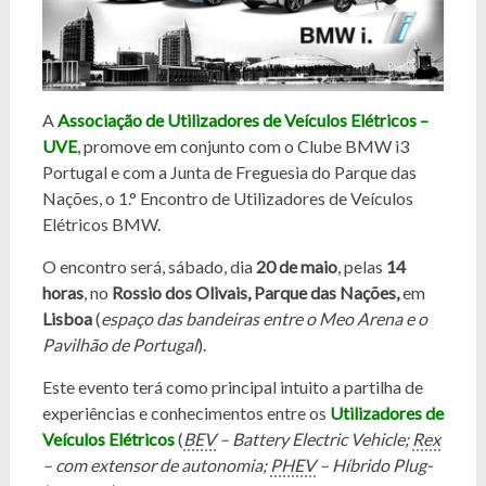
A
Associação de Utilizadores de Veículos Elétricos –
UVE
, promove em conjunto com o Clube BMW i3
Portugal e com a Junta de Freguesia do Parque das
Nações, o 1.° Encontro de Utilizadores de Veículos
Elétricos BMW.
O encontro será, sábado, dia
20 de maio
, pelas
14
horas
, no
Rossio dos Olivais, Parque das Nações
,
em
Lisboa
(
espaço das bandeiras entre o Meo Arena e o
Pavilhão de Portugal
).
Este evento terá como principal intuito a partilha de
experiências e conhecimentos entre os
Utilizadores de
Veículos Elétricos
(
BEV
– Battery Electric Vehicle;
Rex
– com extensor de autonomia;
PHEV
– Híbrido Plug-