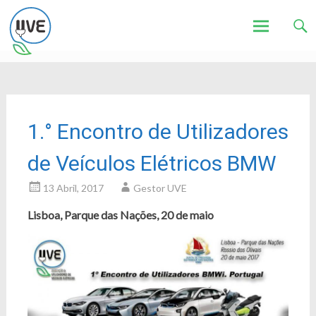
Associação de Utilizadores de Veículos Eléctricos
UVE
Skip
to
content
1.° Encontro de Utilizadores
de Veículos Elétricos BMW
13 Abril, 2017
Gestor UVE
Lisboa, Parque das Nações, 20 de maio