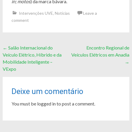
in; motos
) da marca bávara.
Intervenções UVE
,
Notícias
Leave a
comment
Post
←
Salão Internacional do
Encontro Regional de
Veículo Elétrico, Híbrido e da
Veículos Elétricos em Anadia
navigation
Mobilidade Inteligente –
→
VExpo
Deixe um comentário
You must be logged in to post a comment.