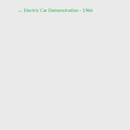
Post
←
Electric Car Demonstration – 1966
navigation