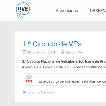
Associação de Utilizadores de Veículos Eléctric
UVE
Skip
Associados
OBSERV
to
content
1.º Circuito de VE’s
20 Setembro, 2001
Gestor UVE
1.º Circuito Nacional de Veículos Eléctricos e de Pr
Aveiro, Beja, Évora, Leiria,
15 – 20 de setembro de 2
Este circuito percorreu em seis dias, cer
Eventos Nacionais