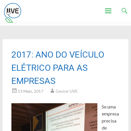
Associação de Utilizadores de Veículos Eléctricos
UVE
Skip
to
content
2017: ANO DO VEÍCULO
ELÉTRICO PARA AS
EMPRESAS
13 Maio, 2017
Gestor UVE
Se uma
empresa
precisa
de