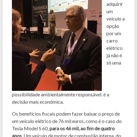
adquirir
um
veículo a
opção
por um
carro
elétrico
já não é
só uma
possibilidade ambientalmente responsável: é a
decisão mais económica.
Os benefícios fiscais podem fazer baixar o preço de
um veículo elétrico de 76 mil euros, como é o caso do
Tesla Model S 60,
para os 46 mil, ao fim de quatro
anos
. Um veículo de motor de combustão interna, do