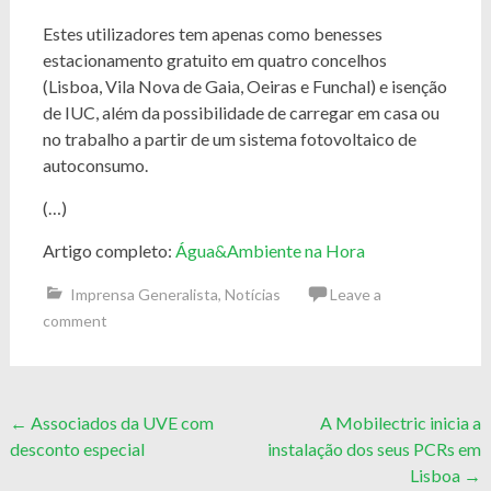
Estes utilizadores tem apenas como benesses
estacionamento gratuito em quatro concelhos
(Lisboa, Vila Nova de Gaia, Oeiras e Funchal) e isenção
de IUC, além da possibilidade de carregar em casa ou
no trabalho a partir de um sistema fotovoltaico de
autoconsumo.
(…)
Artigo completo:
Água&Ambiente na Hora
Imprensa Generalista
,
Notícias
Leave a
comment
Post
←
Associados da UVE com
A Mobilectric inicia a
desconto especial
instalação dos seus PCRs em
navigation
Lisboa
→