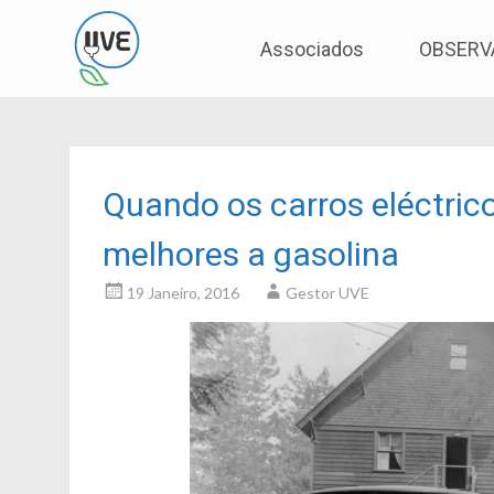
Associação de Utilizadores de Veículos Eléctric
UVE
Skip
Associados
OBSERV
to
content
Quando os carros eléctric
melhores a gasolina
19 Janeiro, 2016
Gestor UVE