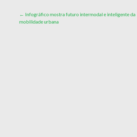
Post
←
Infográfico mostra futuro intermodal e inteligente da
mobilidade urbana
navigation