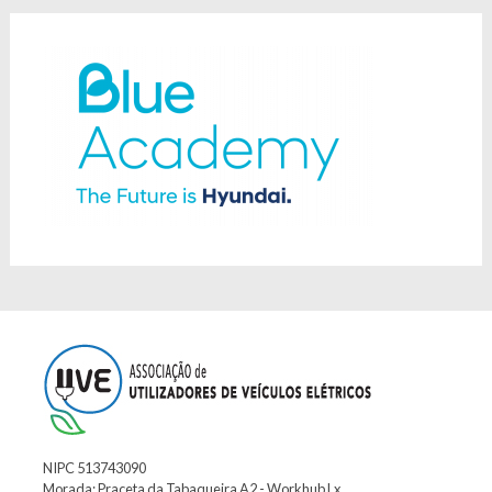
NIPC 513743090
Morada: Praceta da Tabaqueira A2 - Workhub Lx