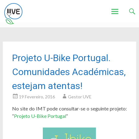
Associação de Utilizadores de Veículos Eléctricos
UVE
Skip
to
content
Projeto U-Bike Portugal.
Comunidades Académicas,
estejam atentas!
19 Fevereiro, 2016
Gestor UVE
No site do IMT pode consultar-se o seguinte projeto:
“
Projeto U-Bike Portugal
“