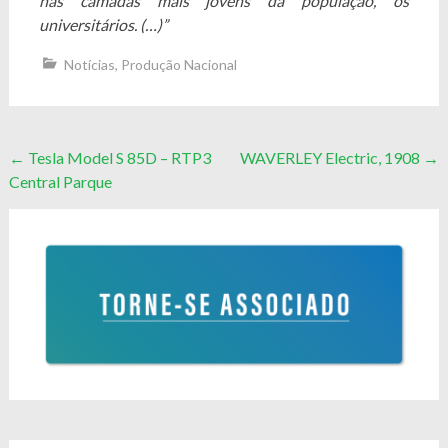
nas camadas mais jovens da população, os
universitários. (…)”
Notícias
,
Produção Nacional
Post
←
Tesla Model S 85D – RTP3
WAVERLEY Electric, 1908
→
Central Parque
navigation