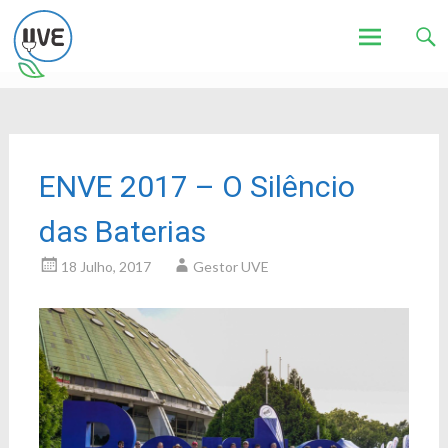
Associação de Utilizadores de Veículos Eléctricos
UVE
Skip
to
content
ENVE 2017 – O Silêncio
das Baterias
18 Julho, 2017
Gestor UVE