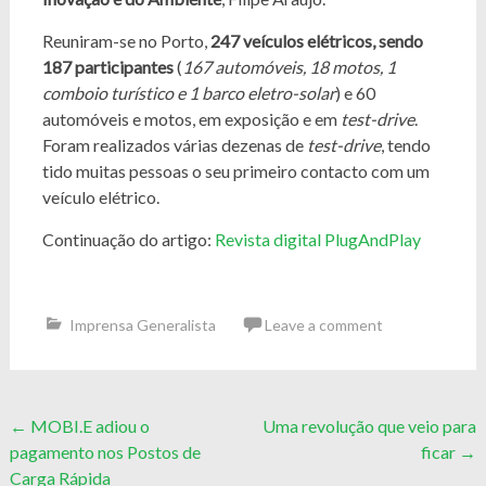
Reuniram-se no Porto,
247 veículos elétricos, sendo
187 participantes
(
167 automóveis, 18 motos, 1
comboio turístico e 1 barco eletro-solar
) e 60
automóveis e motos, em exposição e em
test-drive
.
Foram realizados várias dezenas de
test-drive
, tendo
tido muitas pessoas o seu primeiro contacto com um
veículo elétrico.
Continuação do artigo:
Revista digital PlugAndPlay
Imprensa Generalista
Leave a comment
Post
←
MOBI.E adiou o
Uma revolução que veio para
pagamento nos Postos de
ficar
→
navigation
Carga Rápida