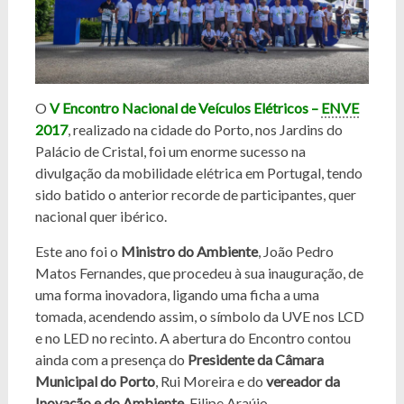
O
V Encontro Nacional de Veículos Elétricos –
ENVE
2017
, realizado na cidade do Porto, nos Jardins do
Palácio de Cristal, foi um enorme sucesso na
divulgação da mobilidade elétrica em Portugal, tendo
sido batido o anterior recorde de participantes, quer
nacional quer ibérico.
Este ano foi o
Ministro do Ambiente
, João Pedro
Matos Fernandes, que procedeu à sua inauguração, de
uma forma inovadora, ligando uma ficha a uma
tomada, acendendo assim, o símbolo da UVE nos LCD
e no LED no recinto. A abertura do Encontro contou
ainda com a presença do
Presidente da Câmara
Municipal do Porto
, Rui Moreira e do
vereador da
Inovação e do Ambiente
, Filipe Araújo.