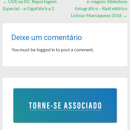
Post
←
UVE na SIC Reportagem
e-viagem: Slideshow
Especial – a Gigafábrica 2.
fotográfico – Raid elétrico
navigation
Lisboa-Marraquexe 2016
→
Deixe um comentário
You must be logged in to post a comment.