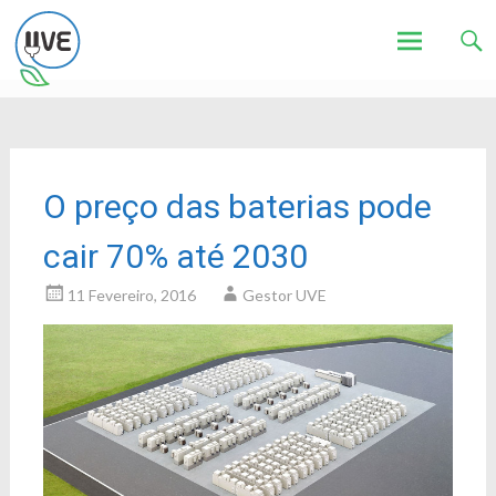
Associação de Utilizadores de Veículos Eléctricos
UVE
Skip
to
content
O preço das baterias pode
cair 70% até 2030
11 Fevereiro, 2016
Gestor UVE