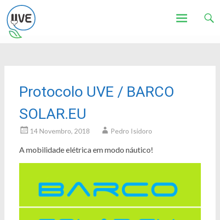
Associação de Utilizadores de Veículos Eléctricos
UVE
Skip
to
content
Protocolo UVE / BARCO
SOLAR.EU
14 Novembro, 2018
Pedro Isidoro
A mobilidade elétrica em modo náutico!