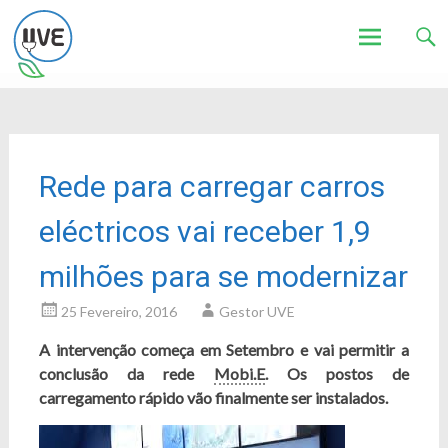
Associação de Utilizadores de Veículos Eléctricos
UVE
Skip
to
content
Rede para carregar carros
eléctricos vai receber 1,9
milhões para se modernizar
25 Fevereiro, 2016
Gestor UVE
A intervenção começa em Setembro e vai permitir a
conclusão da rede
Mobi.E
. Os postos de
carregamento rápido vão finalmente ser instalados.