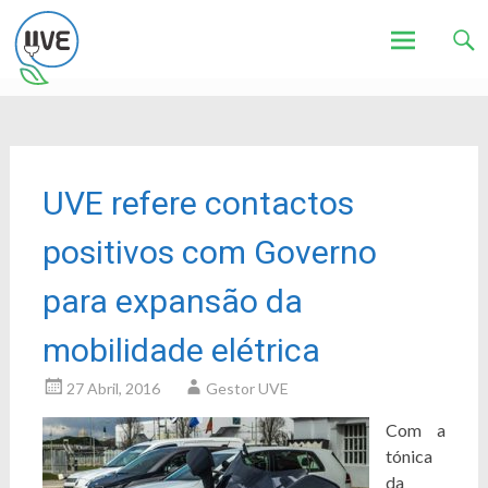
Associação de Utilizadores de Veículos Eléctricos
UVE
Skip
to
content
UVE refere contactos
positivos com Governo
para expansão da
mobilidade elétrica
27 Abril, 2016
Gestor UVE
Com a
tónica
da