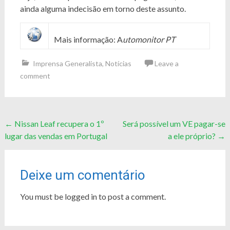
ainda alguma indecisão em torno deste assunto.
Mais informação: A
utomonitor PT
Imprensa Generalista
,
Notícias
Leave a
comment
Post
←
Nissan Leaf recupera o 1º
Será possível um VE pagar-se
lugar das vendas em Portugal
a ele próprio?
→
navigation
Deixe um comentário
You must be logged in to post a comment.