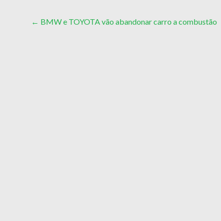
Post
←
BMW e TOYOTA vão abandonar carro a combustão
navigation