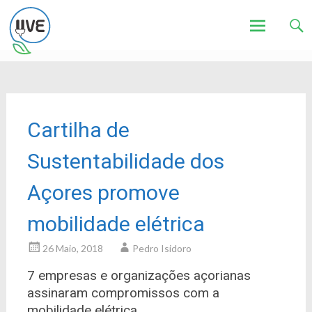
Associação de Utilizadores de Veículos Eléctricos
UVE
Skip
to
content
Cartilha de
Sustentabilidade dos
Açores promove
mobilidade elétrica
26 Maio, 2018
Pedro Isidoro
7 empresas e organizações açorianas
assinaram compromissos com a
mobilidade elétrica