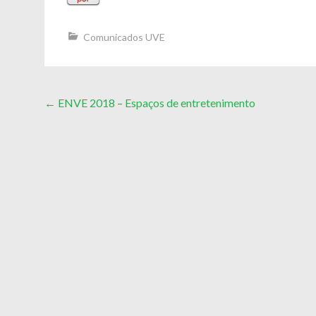
Comunicados UVE
Post
←
ENVE 2018 – Espaços de entretenimento
navigation