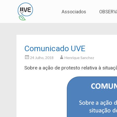
Associação de Utilizadores de Veículos Eléctric
UVE
Skip
Associados
OBSERV
to
content
Comunicado UVE
24 Julho, 2018
Henrique Sanchez
Sobre a ação de protesto relativa à situa