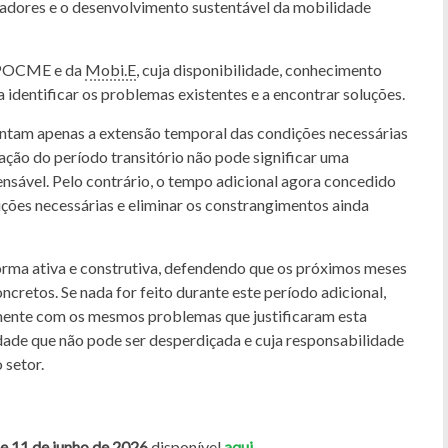
zadores e o desenvolvimento sustentável da mobilidade
 APOCME e da
Mobi.E
, cuja disponibilidade, conhecimento
identificar os problemas existentes e a encontrar soluções.
entam apenas a extensão temporal das condições necessárias
ação do período transitório não pode significar uma
ensável. Pelo contrário, o tempo adicional agora concedido
uções necessárias e eliminar os constrangimentos ainda
rma ativa e construtiva, defendendo que os próximos meses
cretos. Se nada for feito durante este período adicional,
amente com os mesmos problemas que justificaram esta
ade que não pode ser desperdiçada e cuja responsabilidade
 setor.
e 11 de junho de 2026
disponível
aqui.