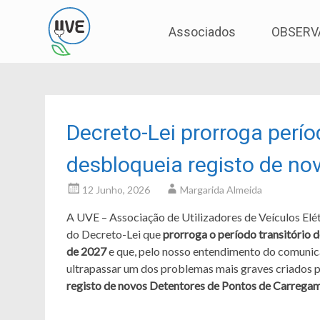
Associação de Utilizadores de Veículos Eléctric
UVE
Skip
Associados
OBSERV
to
content
Decreto-Lei prorroga perío
desbloqueia registo de n
12 Junho, 2026
Margarida Almeida
A UVE – Associação de Utilizadores de Veículos Elét
do Decreto-Lei que
prorroga o período transitório 
de 2027
e que, pelo nosso entendimento do comunic
ultrapassar um dos problemas mais graves criados p
registo de novos Detentores de Pontos de Carrega