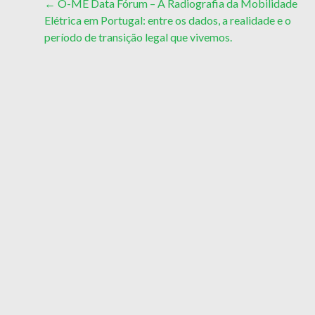
Post
←
O-ME Data Fórum – A Radiografia da Mobilidade
Elétrica em Portugal: entre os dados, a realidade e o
navigation
período de transição legal que vivemos.