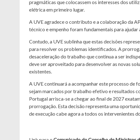
pragmáticas que colocassem os interesses dos utili
elétrica em primeiro lugar.
A UVE agradece o contributo e a colaboração da
técnico e empenho foram fundamentais para ajudar a 
Contudo, a UVE sublinha que estas decisões repres
para resolver os problemas identificados. A prorrog
desaceleração do trabalho que continua a ser indisp
deve ser aproveitado para desenvolver as novas sol
existentes.
A UVE continuará a acompanhar este processo de fo
sejam marcados por trabalho efetivo e resultados con
Portugal arrisca-se a chegar ao final de 2027 exat
prorrogação. Esta decisão representa uma oportunid
de execução cabe agora a todos os intervenientes do
Link para o
Comunicado do Conselho de Ministros
d