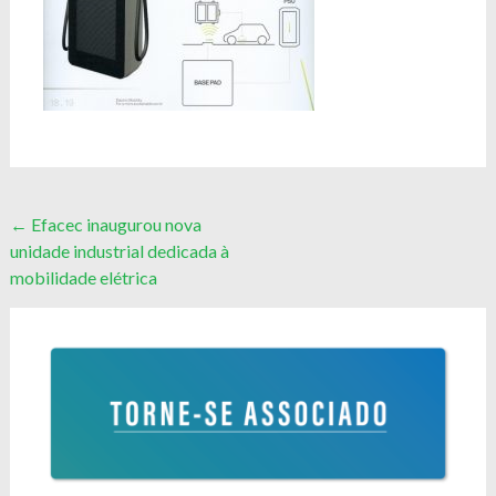
Post
←
Efacec inaugurou nova
unidade industrial dedicada à
navigation
mobilidade elétrica