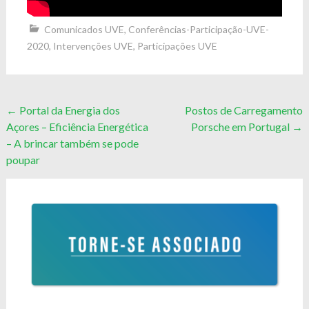
Comunicados UVE
,
Conferências-Participação-UVE-
2020
,
Intervenções UVE
,
Participações UVE
Post
←
Portal da Energia dos
Postos de Carregamento
Açores – Eficiência Energética
Porsche em Portugal
→
navigation
– A brincar também se pode
poupar