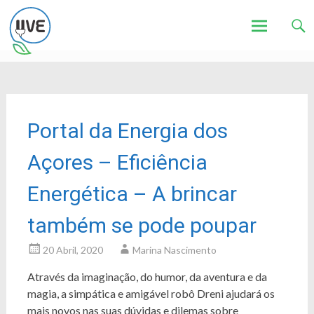
Associação de Utilizadores de Veículos Eléctricos
UVE
Skip
to
content
Portal da Energia dos
Açores – Eficiência
Energética – A brincar
também se pode poupar
20 Abril, 2020
Marina Nascimento
Através da imaginação, do humor, da aventura e da
magia, a simpática e amigável robô Dreni ajudará os
mais novos nas suas dúvidas e dilemas sobre