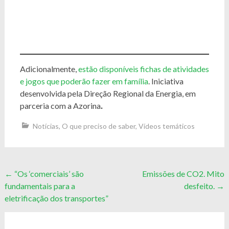
Adicionalmente,
estão disponíveis fichas de atividades
e jogos que poderão fazer em família
. Iniciativa
desenvolvida pela Direção Regional da Energia, em
parceria com a Azorina
.
Notícias
,
O que preciso de saber
,
Vídeos temáticos
Post
←
“Os ‘comerciais’ são
Emissões de CO2. Mito
fundamentais para a
desfeito.
→
navigation
eletrificação dos transportes”