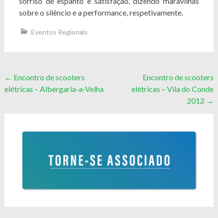
sorriso de espanto e satisfação, dizendo maravilhas
sobre o silêncio e a performance, respetivamente.
Eventos Regionais
Post
←
Encontro de scooters
Encontro de scooters
elétricas – Albergaria-a-Velha
elétricas – Vila do Conde
navigation
2012
→