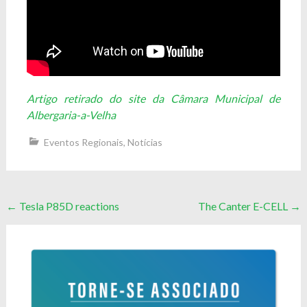
Artigo retirado do site da Câmara Municipal de
Albergaria-a-Velha
Eventos Regionais
,
Notícias
Post
←
Tesla P85D reactions
The Canter E-CELL
→
navigation