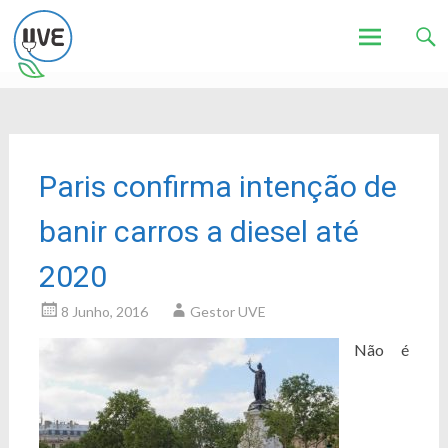
Associação de Utilizadores de Veículos Eléctricos
UVE
Skip
to
content
Paris confirma intenção de
banir carros a diesel até
2020
8 Junho, 2016
Gestor UVE
Não é