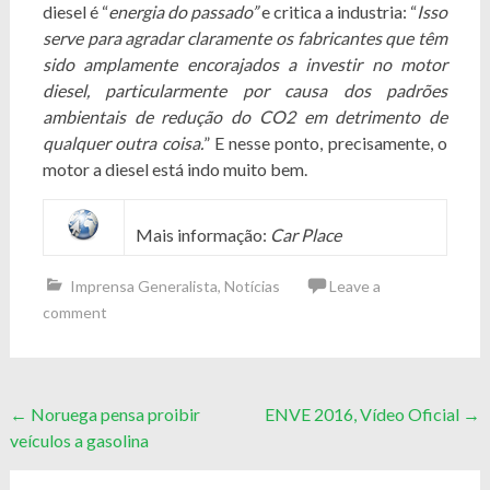
diesel é “
energia do passado”
e critica a industria: “
Isso
serve para agradar claramente os fabricantes que têm
sido amplamente encorajados a investir no motor
diesel, particularmente por causa dos padrões
ambientais de redução do CO2 em detrimento de
qualquer outra coisa.
” E nesse ponto, precisamente, o
motor a diesel está indo muito bem.
Mais informação:
Car Place
Imprensa Generalista
,
Notícias
Leave a
comment
Post
←
Noruega pensa proibir
ENVE 2016, Vídeo Oficial
→
veículos a gasolina
navigation