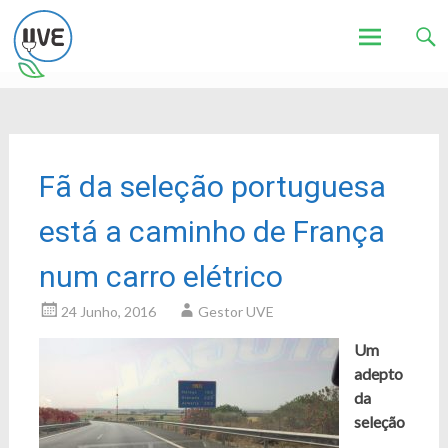
Associação de Utilizadores de Veículos Eléctricos
UVE
Skip
to
content
Fã da seleção portuguesa
está a caminho de França
num carro elétrico
24 Junho, 2016
Gestor UVE
Um
adepto
da
seleção