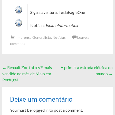
Siga a aventura: TeslaEagleOne
Notícia:
ExameInformática
Imprensa Generalista
,
Notícias
Leave a
comment
Post
←
Renault Zoe foi o VE mais
A primeira estrada elétrica do
vendido no mês de Maio em
mundo
→
navigation
Portugal
Deixe um comentário
You must be logged in to post a comment.