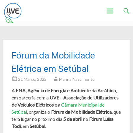
Associação de Utilizadores de Veículos Eléctricos
UVE
Skip
to
content
Fórum da Mobilidade
Elétrica em Setúbal
21 Março, 2022
Marina Nascimento
A
ENA, Agência de Energia e Ambiente da Arrábida
,
em parceria com a
UVE – Associação de Utilizadores
de Veículos Elétricos
e a
Câmara Municipal de
Setúbal
, organiza o
Fórum da Mobilidade Elétrica
, que
terá lugar no próximo dia
5 de abril
no
Fórum Luísa
Todi
, em
Setúbal
.