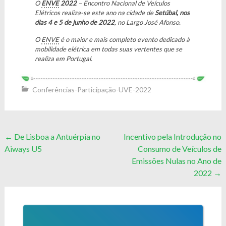
O
ENVE
2022
– Encontro Nacional de Veículos
Elétricos realiza-se este ano na cidade de
Setúbal, nos
dias 4 e 5 de junho de 2022
, no Largo José Afonso.
O
ENVE
é o maior e mais completo evento dedicado à
mobilidade elétrica em todas suas vertentes que se
realiza em Portugal.
Conferências-Participação-UVE-2022
Post
←
De Lisboa a Antuérpia no
Incentivo pela Introdução no
Aiways U5
Consumo de Veículos de
navigation
Emissões Nulas no Ano de
2022
→