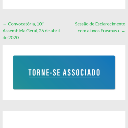
Post
←
Convocatória, 10.ª
Sessão de Esclarecimento
Assembleia Geral, 26 de abril
com alunos Erasmus+
→
navigation
de 2020