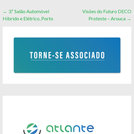
Post
←
3.º Salão Automóvel
Visões do Futuro DECO
Híbrido e Elétrico, Porto
Proteste – Arouca
→
navigation