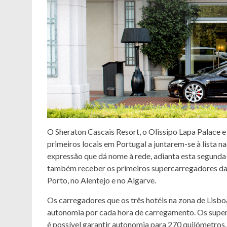
O Sheraton Cascais Resort, o Olissipo Lapa Palace e 
primeiros locais em Portugal a juntarem-se à lista na
expressão que dá nome à rede, adianta esta segunda-
também receber os primeiros supercarregadores da m
Porto, no Alentejo e no Algarve.
Os carregadores que os três hotéis na zona de Lisb
autonomia por cada hora de carregamento. Os supe
é possível garantir autonomia para 270 quilómetros.