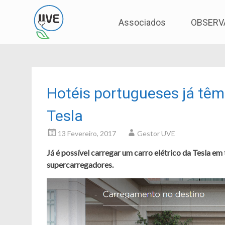
Associação de Utilizadores de Veículos Eléctric
UVE
Skip
Associados
OBSERV
to
content
Hotéis portugueses já tê
Tesla
13 Fevereiro, 2017
Gestor UVE
Já é possível carregar um carro elétrico da Tesla 
supercarregadores.