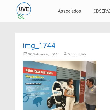
Associação de Utilizadores de Veículos Eléctric
UVE
Skip
Associados
OBSERV
to
content
img_1744
20 Setembro, 2016
Gestor UVE