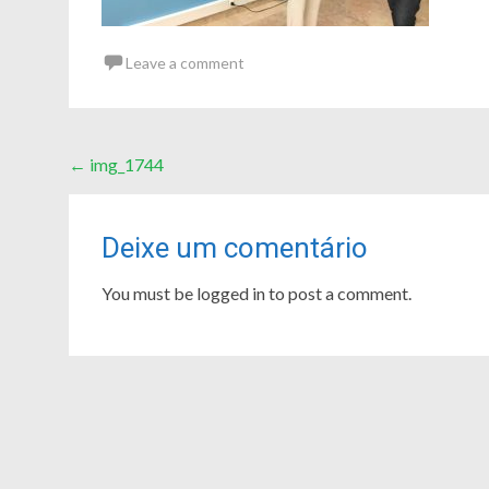
Leave a comment
Post
←
img_1744
navigation
Deixe um comentário
You must be logged in to post a comment.