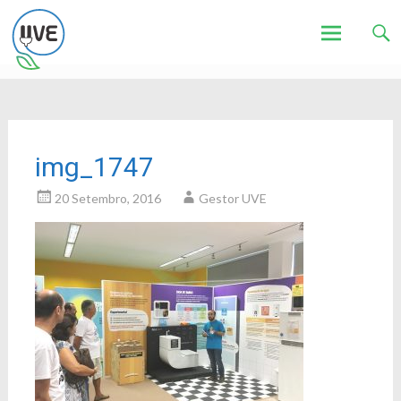
Associação de Utilizadores de Veículos Eléctricos
UVE
Skip
to
content
img_1747
20 Setembro, 2016
Gestor UVE