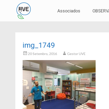
Associação de Utilizadores de Veículos Eléctric
UVE
Skip
Associados
OBSERV
to
content
img_1749
20 Setembro, 2016
Gestor UVE