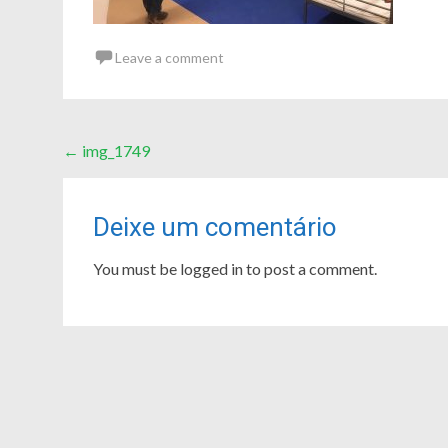
Leave a comment
Post
←
img_1749
navigation
Deixe um comentário
You must be logged in to post a comment.