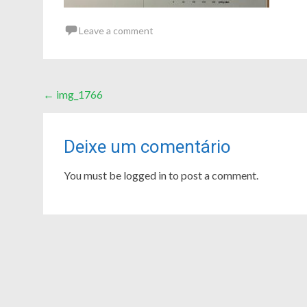
Leave a comment
Post
←
img_1766
navigation
Deixe um comentário
You must be logged in to post a comment.