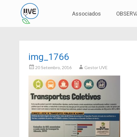
Associação de Utilizadores de Veículos Eléctric
UVE
Skip
Associados
OBSERV
to
content
img_1766
20 Setembro, 2016
Gestor UVE